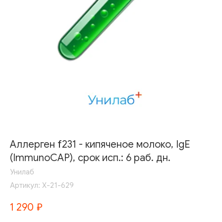
Аллерген f231 - кипяченое молоко, IgE
(ImmunoCAP), срок исп.: 6 раб. дн.
Унилаб
Артикул:
Х-21-629
1 290
₽