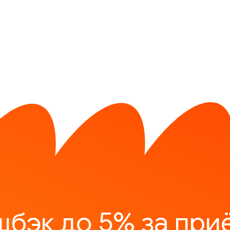
шбэк до 5% за при