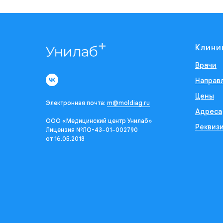
Клини
Врачи
Направ
Цены
Электронная почта:
m@moldiag.ru
Адреса
ООО «Медицинский центр Унилаб»
Реквиз
Лицензия №ЛО-43−01−002790
от 16.05.2018