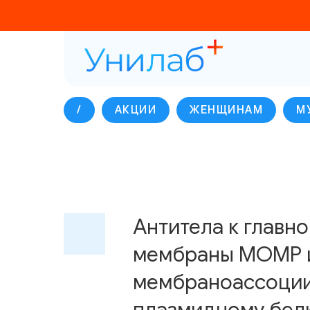
/
АКЦИИ
ЖЕНЩИНАМ
М
Антитела к главн
мембраны МОМР 
мембраноассоци