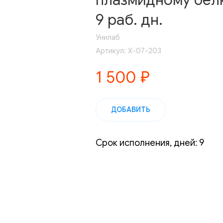
плазмидному белку
9 раб. дн.
Унилаб
Артикул:
Х-07-203
1 500
₽
ДОБАВИТЬ
Срок исполнения, дней: 9