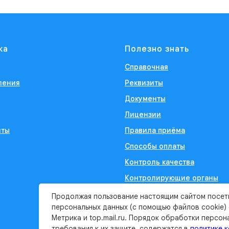
ка
Полезно знать
Справочная
ления
Реквизиты
Документы
Лицензии
иты
Правила приёма
Способы оплаты
Контроль качества
Контролирующие органы
Продолжая пользование настоящим сайтом посет
персональных данных (с помощью файлов cookie)
Метрика и top.mail.ru. Порядок обработки персон
требования к их защите, содержатся в
политике 