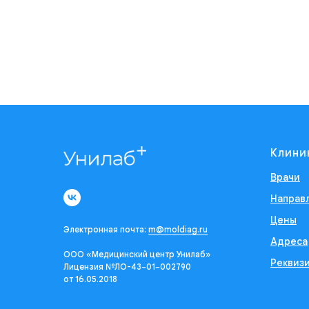
Клини
Врачи
Направ
Цены
Электронная почта:
m@moldiag.ru
Адреса
ООО «Медицинский центр Унилаб»
Реквиз
Лицензия №ЛО-43−01−002790
от 16.05.2018