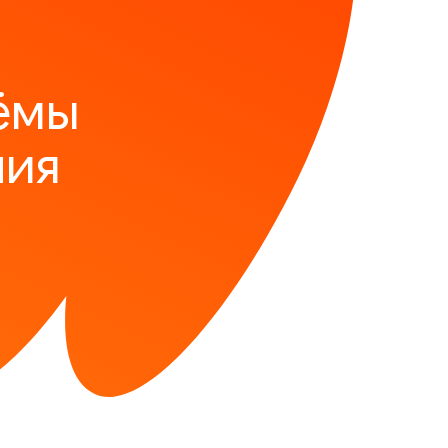
ёмы
ния