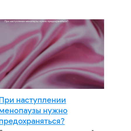
При наступлении
менопаузы нужно
предохраняться?