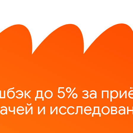
шбэк до 5% за при
ачей и исследова