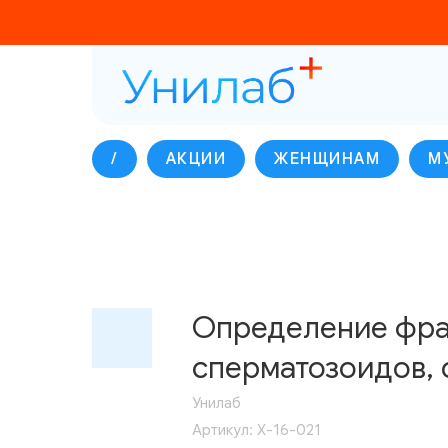
/
АКЦИИ
ЖЕНЩИНАМ
М
Определение фра
сперматозоидов, с
Унилаб
Артикул:
Х-16-021