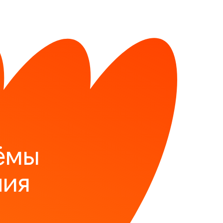
ёмы
ния