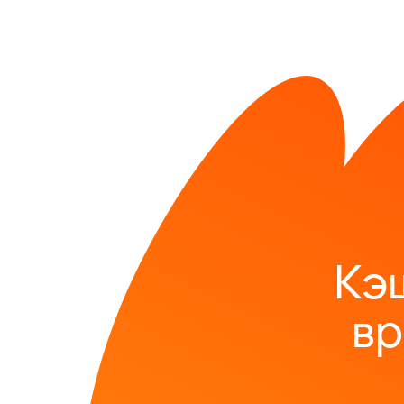
Кэ
вр