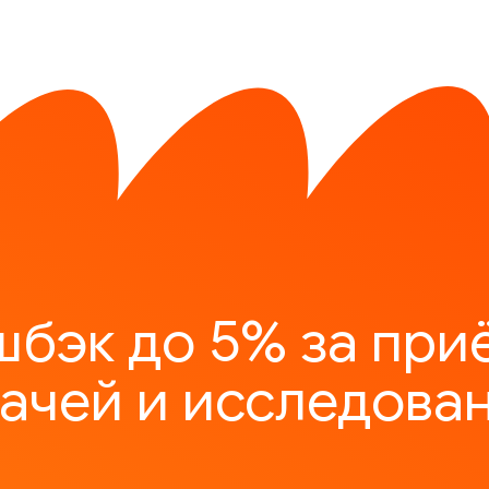
шбэк до 5% за при
ачей и исследова