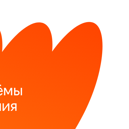
ёмы
ния