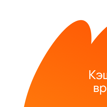
Кэ
вр