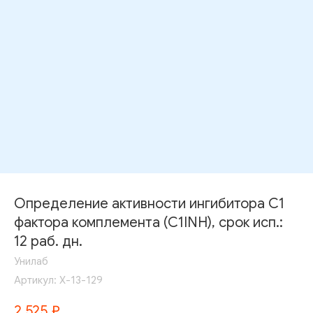
Определение активности ингибитора С1
фактора комплемента (C1INH), срок исп.:
12 раб. дн.
Унилаб
Артикул:
Х-13-129
2 525
₽