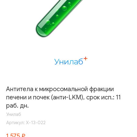
Антитела к микросомальной фракции
печени и почек (анти-LKM), срок исп.: 11
раб. дн.
Унилаб
Артикул:
Х-13-022
1 575
₽