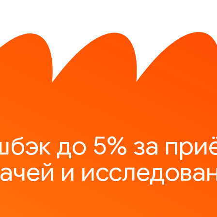
шбэк до 5% за при
ачей и исследова