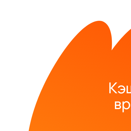
Кэ
вр