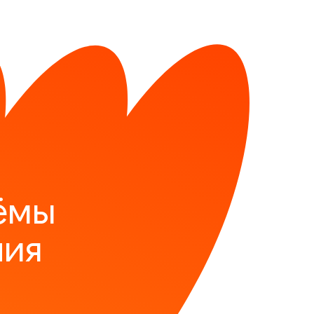
ёмы
ния