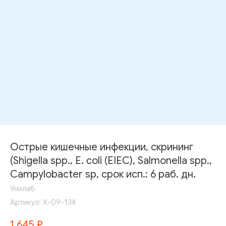
Острые кишечные инфекции, скрининг
(Shigella spp., E. coli (EIEC), Salmonella spp.,
Campylobacter sp, срок исп.: 6 раб. дн.
Унилаб
Артикул:
Х-09-134
1 645
₽