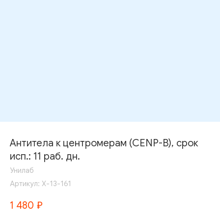
Антитела к центромерам (CENP-B), срок
исп.: 11 раб. дн.
Унилаб
Артикул:
Х-13-161
1 480
₽