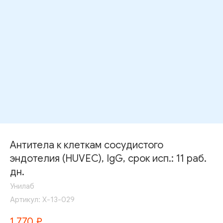
Антитела к клеткам сосудистого
эндотелия (HUVEC), IgG, срок исп.: 11 раб.
дн.
Унилаб
Артикул:
Х-13-029
1 770
₽