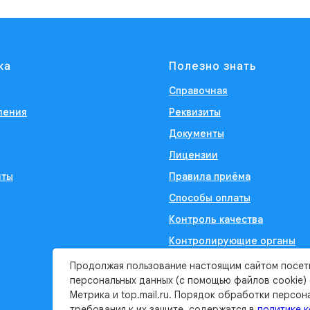
ка
Полезно знать
Справочная
ления
Реквизиты
Документы
Лицензии
иты
Правила приёма
Способы оплаты
Контроль качества
Контролирующие органы
Продолжая пользование настоящим сайтом посет
персональных данных (с помощью файлов cookie)
Метрика и top.mail.ru. Порядок обработки персон
требования к их защите, содержатся в
политике 