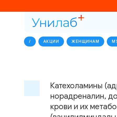
/
АКЦИИ
ЖЕНЩИНАМ
М
Катехоламины (ад
норадреналин, до
крови и их метаб