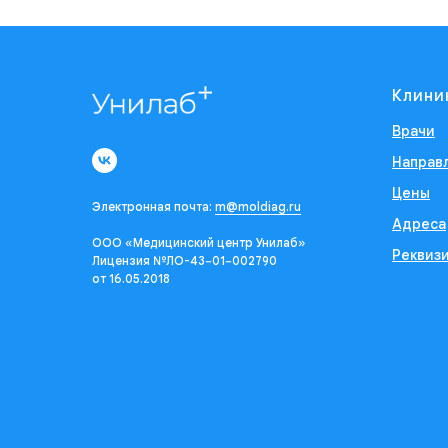
Клини
Врачи
Направ
Цены
Электронная почта:
m@moldiag.ru
Адреса
ООО «Медицинский центр Унилаб»
Реквиз
Лицензия №ЛО-43−01−002790
от 16.05.2018