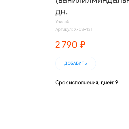
(ванилилминдальна
дн.
Унилаб
Артикул:
Х-08-131
2 790
₽
ДОБАВИТЬ
Срок исполнения, дней: 9