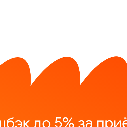
шбэк до 5% за при