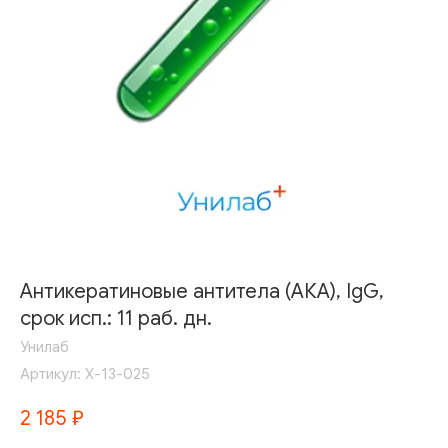
Антикератиновые антитела (АКА), IgG,
срок исп.: 11 раб. дн.
Унилаб
Артикул:
Х-13-025
2 185
₽