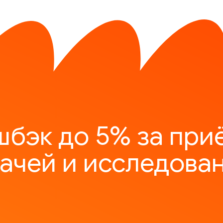
шбэк до 5% за при
ачей и исследова