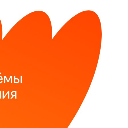
ёмы
ния