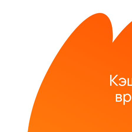
Кэ
вр