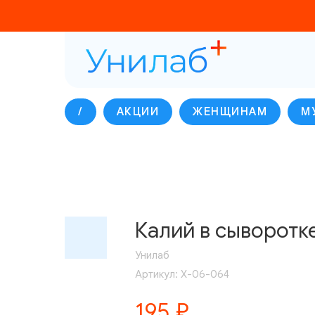
/
АКЦИИ
ЖЕНЩИНАМ
М
Калий в сыворотке,
Унилаб
Артикул:
Х-06-064
195
₽