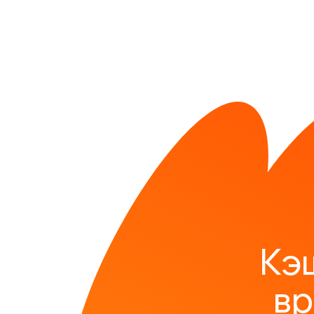
Кэ
вр