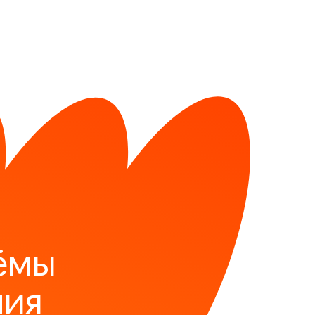
ёмы
ния