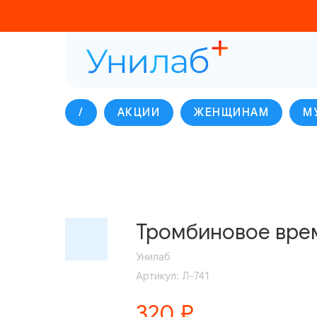
/
АКЦИИ
ЖЕНЩИНАМ
М
Тромбиновое вре
Унилаб
Артикул:
Л-741
320
₽