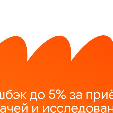
шбэк до 5% за при
ачей и исследова