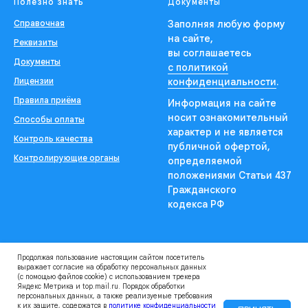
Полезно знать
Документы
Справочная
Заполняя любую форму
на сайте,
Реквизиты
вы соглашаетесь
Документы
с политикой
Лицензии
конфиденциальности
.
Правила приёма
Информация на сайте
носит ознакомительный
Способы оплаты
характер и не является
Контроль качества
публичной офертой,
Контролирующие органы
определяемой
положениями Статьи 437
Гражданского
кодекса РФ
Продолжая пользование настоящим сайтом посетитель
выражает согласие на обработку персональных данных
(с помощью файлов cookie) с использованием трекера
Яндекс Метрика и top.mail.ru. Порядок обработки
персональных данных, а также реализуемые требования
Александр Шустов
к их защите, содержатся в
политике конфиденциальности