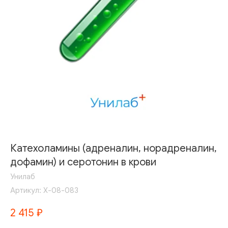
Катехоламины (адреналин, норадреналин,
дофамин) и серотонин в крови
Унилаб
Артикул:
Х-08-083
2 415
₽