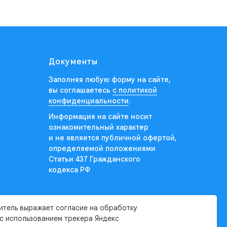
Документы
Заполняя любую форму на сайте,
вы соглашаетесь
с политикой
конфиденциальности
.
Информация на сайте носит
ознакомительный характер
и не является публичной офертой,
определяемой положениями
Статьи 437 Гражданского
кодекса РФ
итель выражает согласие на обработку
 с использованием трекера Яндекс