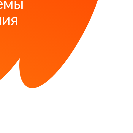
ёмы
ния