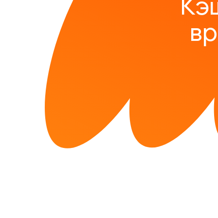
Кэ
вр