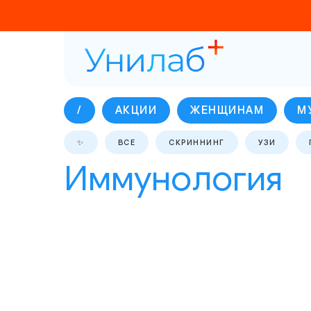
/
АКЦИИ
ЖЕНЩИНАМ
М
✨
ВСЕ
СКРИННИНГ
УЗИ
Иммунология