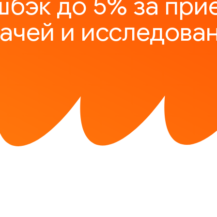
шбэк до 5% за при
ачей и исследова