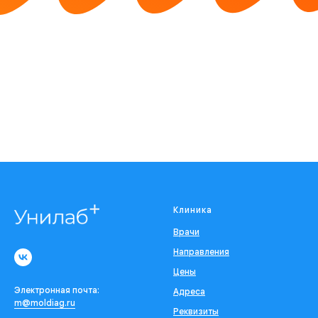
Клиника
Врачи
Направления
Цены
Электронная почта:
Адреса
m@moldiag.ru
Реквизиты