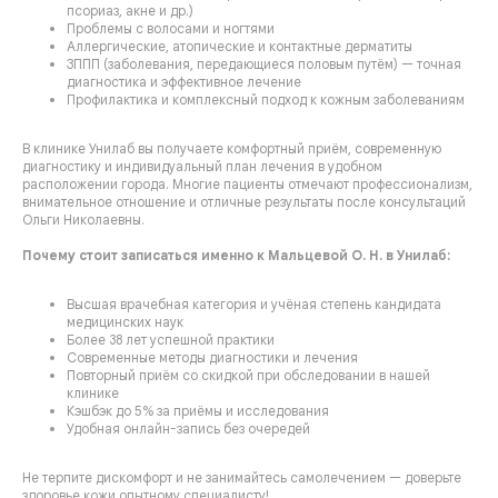
псориаз, акне и др.)
Проблемы с волосами и ногтями
Аллергические, атопические и контактные дерматиты
ЗППП (заболевания, передающиеся половым путём) — точная
диагностика и эффективное лечение
Профилактика и комплексный подход к кожным заболеваниям
В клинике Унилаб вы получаете комфортный приём, современную
диагностику и индивидуальный план лечения в удобном
расположении города. Многие пациенты отмечают профессионализм,
внимательное отношение и отличные результаты после консультаций
Ольги Николаевны.
Почему стоит записаться именно к Мальцевой О. Н. в Унилаб:
Высшая врачебная категория и учёная степень кандидата
медицинских наук
Более 38 лет успешной практики
Современные методы диагностики и лечения
Повторный приём со скидкой при обследовании в нашей
клинике
Кэшбэк до 5% за приёмы и исследования
Удобная онлайн-запись без очередей
Не терпите дискомфорт и не занимайтесь самолечением — доверьте
здоровье кожи опытному специалисту!