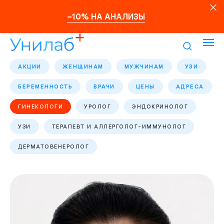
–10% НА АНАЛИЗЫ
АКЦИИ
ЖЕНЩИНАМ
МУЖЧИНАМ
УЗИ
БЕРЕМЕННОСТЬ
ВРАЧИ
ЦЕНЫ
АДРЕСА
ГИНЕКОЛОГИ
УРОЛОГ
ЭНДОКРИНОЛОГ
УЗИ
ТЕРАПЕВТ И АЛЛЕРГОЛОГ-ИММУНОЛОГ
ДЕРМАТОВЕНЕРОЛОГ