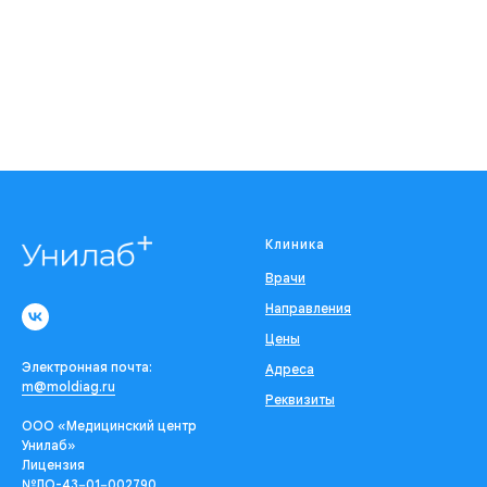
Клиника
Врачи
Направления
Цены
Электронная почта:
Адреса
m@moldiag.ru
Реквизиты
ООО «Медицинский центр
Унилаб»
Лицензия
№ЛО-43−01−002790