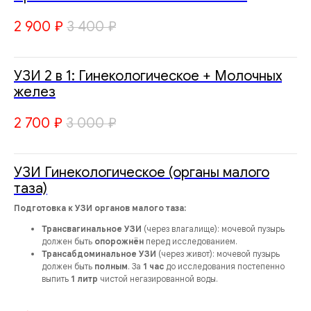
2 900
₽
3 400
₽
УЗИ 2 в 1: Гинекологическое + Молочных
желез
2 700
₽
3 000
₽
УЗИ Гинекологическое (органы малого
таза)
Подготовка к УЗИ органов малого таза:
Трансвагинальное УЗИ
(через влагалище): мочевой пузырь
должен быть
опорожнён
перед исследованием.
Трансабдоминальное УЗИ
(через живот): мочевой пузырь
должен быть
полным
. За
1 час
до исследования постепенно
выпить
1 литр
чистой негазированной воды.