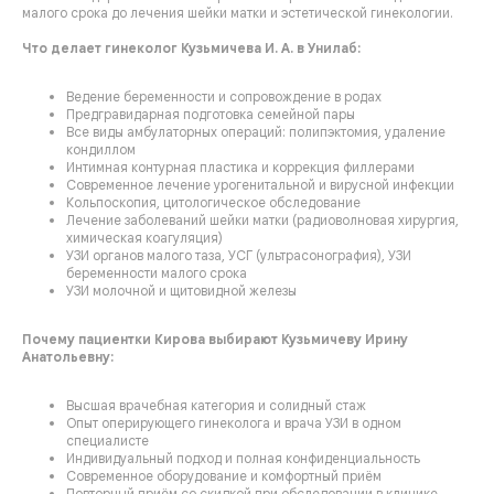
малого срока до лечения шейки матки и эстетической гинекологии.
Что делает гинеколог Кузьмичева И. А. в Унилаб:
Ведение беременности и сопровождение в родах
Предгравидарная подготовка семейной пары
Все виды амбулаторных операций: полипэктомия, удаление
кондиллом
Интимная контурная пластика и коррекция филлерами
Современное лечение урогенитальной и вирусной инфекции
Кольпоскопия, цитологическое обследование
Лечение заболеваний шейки матки (радиоволновая хирургия,
химическая коагуляция)
УЗИ органов малого таза, УСГ (ультрасонография), УЗИ
беременности малого срока
УЗИ молочной и щитовидной железы
Почему пациентки Кирова выбирают Кузьмичеву Ирину
Анатольевну:
Высшая врачебная категория и солидный стаж
Опыт оперирующего гинеколога и врача УЗИ в одном
специалисте
Индивидуальный подход и полная конфиденциальность
Современное оборудование и комфортный приём
Повторный приём со скидкой при обследовании в клинике