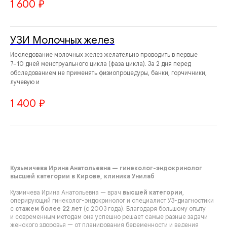
1 600
₽
УЗИ Молочных желез
Исследование молочных желез желательно проводить в первые
7−10 дней менструального цикла (фаза цикла). За 2 дня перед
обследованием не применять физиопроцедуры, банки, горчичники,
лучевую и
1 400
₽
Кузьмичева Ирина Анатольевна — гинеколог-эндокринолог
высшей категории в Кирове, клиника Унилаб
Кузмичева Ирина Анатольевна — врач
высшей категории
,
оперирующий гинеколог-эндокринолог и специалист УЗ-диагностики
с
стажем более 22 лет
(с 2003 года). Благодаря большому опыту
и современным методам она успешно решает самые разные задачи
женского здоровья — от планирования беременности и ведения