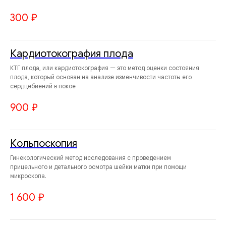
300
₽
Кардиотокография плода
КТГ плода, или кардиотокография — это метод оценки состояния
плода, который основан на анализе изменчивости частоты его
сердцебиений в покое
900
₽
Кольпоскопия
Гинекологический метод исследования с проведением
прицельного и детального осмотра шейки матки при помощи
микроскопа.
1 600
₽