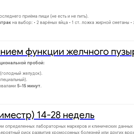
следнего приёма пищи (не есть и не пить).
втрак
на выбор: • 2 варёных яйца • 1 ст. ложка жирной сметаны •
ением функции желчного пузы
циональной пробой:
(голодный желудок).
специальный).
рвалами
5−15 минут
.
иместр) 14-28 недель
ии определенных лабораторных маркеров и клинических данных
ероятный риск развития хромосомных болезней или других вро