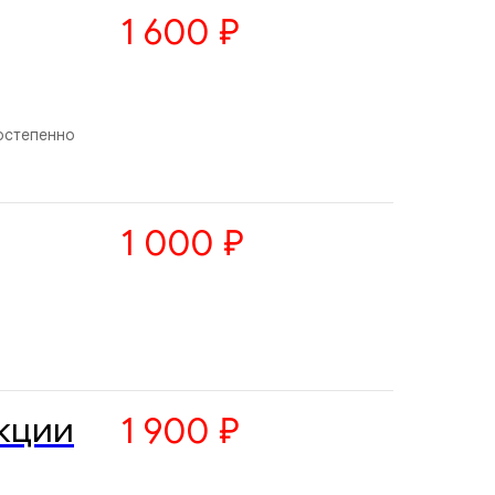
1 600
₽
остепенно
1 000
₽
кции
1 900
₽