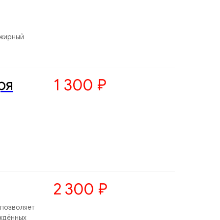
 жирный
ря
1 300
₽
2 300
₽
 позволяет
ждённых