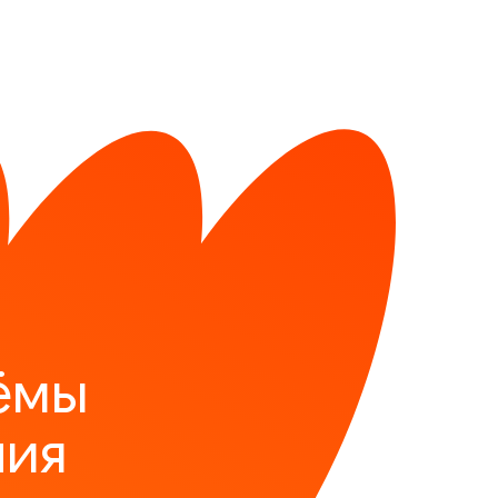
ёмы
ния