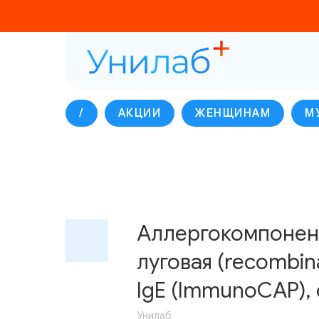
/
АКЦИИ
ЖЕНЩИНАМ
М
Аллергокомпонент
луговая (recombinan
IgE (ImmunoCAP), с
Унилаб