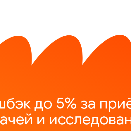
шбэк до 5% за при
ачей и исследова