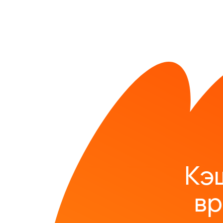
Кэ
вр