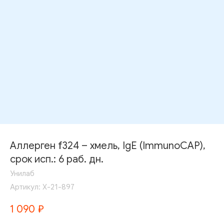
Аллерген f324 – хмель, IgE (ImmunoCAP),
срок исп.: 6 раб. дн.
Унилаб
Артикул:
Х-21-897
1 090
₽