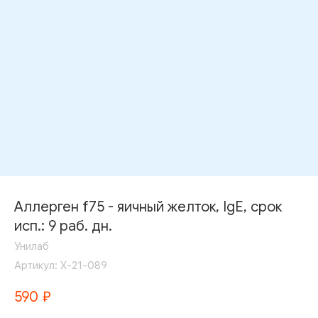
Аллерген f75 - яичный желток, IgE, срок
исп.: 9 раб. дн.
Унилаб
Артикул:
Х-21-089
590
₽