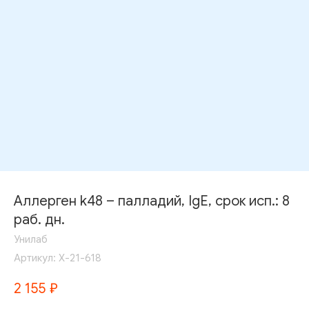
Аллерген k48 – палладий, IgE, срок исп.: 8
раб. дн.
Унилаб
Артикул:
Х-21-618
2 155
₽