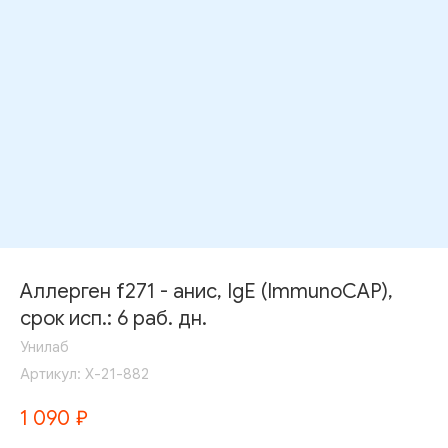
Аллерген f271 - анис, IgE (ImmunoCAP),
срок исп.: 6 раб. дн.
Унилаб
Артикул:
Х-21-882
1 090
₽