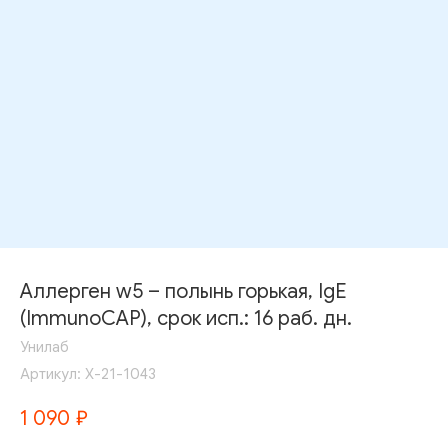
Аллерген w5 – полынь горькая, IgE
(ImmunoCAP), срок исп.: 16 раб. дн.
Унилаб
Артикул:
Х-21-1043
1 090
₽