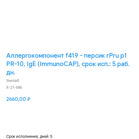
Аллергокомпонент f419 - персик rPru p1
PR-10, IgE (ImmunoCAP), срок исп.: 5 раб.
дн.
Унилаб
Х-21-686
2660,00
₽
Добавить
Срок исполнения, дней: 5