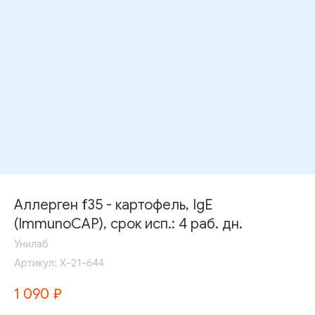
Аллерген f35 - картофель, IgE
(ImmunoCAP), срок исп.: 4 раб. дн.
Унилаб
Артикул:
Х-21-644
1 090
₽