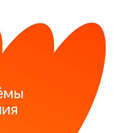
ёмы
ния