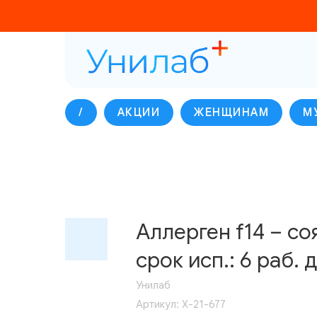
/
АКЦИИ
ЖЕНЩИНАМ
М
Аллерген f14 – со
срок исп.: 6 раб. д
Унилаб
Артикул:
Х-21-677