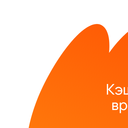
Кэ
вр