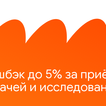
шбэк до 5% за при
ачей и исследова