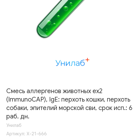
Смесь аллергенов животных ex2
(ImmunoCAP), IgE: перхоть кошки, перхоть
собаки, эпителий морской сви, срок исп.: 6
раб. дн.
Унилаб
Артикул:
Х-21-666