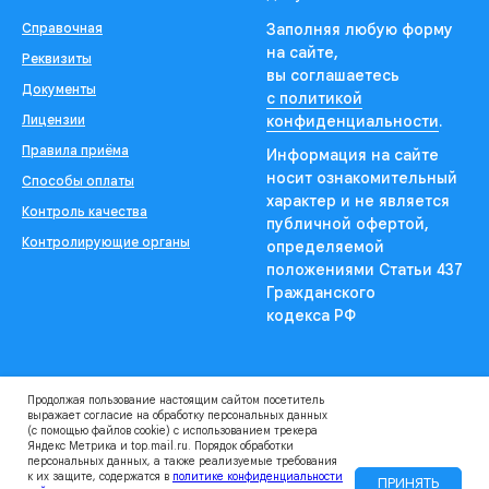
Справочная
Заполняя любую форму
на сайте,
Реквизиты
вы соглашаетесь
Документы
с политикой
Лицензии
конфиденциальности
.
Правила приёма
Информация на сайте
носит ознакомительный
Способы оплаты
характер и не является
Контроль качества
публичной офертой,
Контролирующие органы
определяемой
положениями Статьи 437
Гражданского
кодекса РФ
Продолжая пользование настоящим сайтом посетитель
выражает согласие на обработку персональных данных
(с помощью файлов cookie) с использованием трекера
Яндекс Метрика и top.mail.ru. Порядок обработки
персональных данных, а также реализуемые требования
Александр Шустов
к их защите, содержатся в
политике конфиденциальности
ПРИНЯТЬ