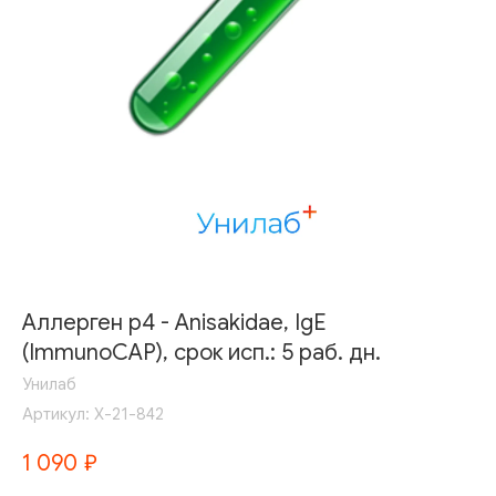
Аллерген p4 - Anisakidae, IgE
(ImmunoCAP), срок исп.: 5 раб. дн.
Унилаб
Артикул:
Х-21-842
1 090
₽