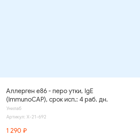
Аллерген e86 - перо утки, IgE
(ImmunoCAP), срок исп.: 4 раб. дн.
Унилаб
Артикул:
Х-21-692
1 290
₽