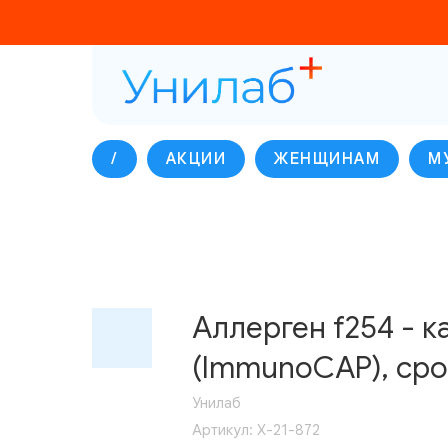
/
АКЦИИ
ЖЕНЩИНАМ
М
Аллерген f254 - к
(ImmunoCAP), срок
Унилаб
Артикул:
Х-21-872