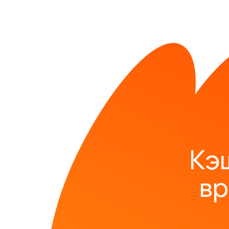
Кэ
вр