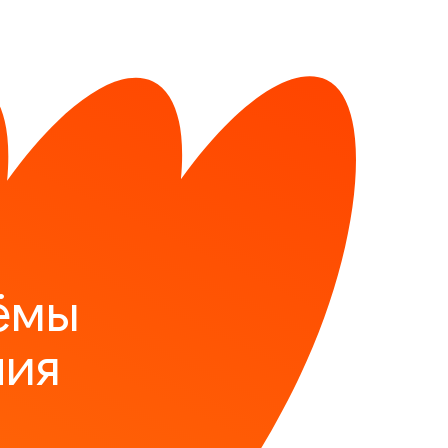
ёмы
ния