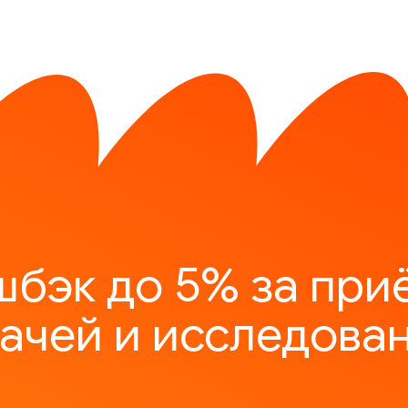
шбэк до 5% за при
ачей и исследова