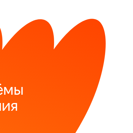
ёмы
ния