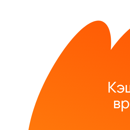
Кэ
вр