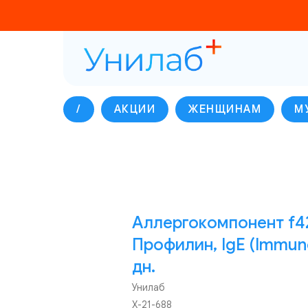
/
АКЦИИ
ЖЕНЩИНАМ
М
Аллергокомпонент f42
Профилин, IgE (Immuno
дн.
Унилаб
Х-21-688