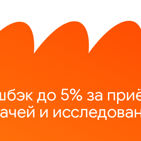
шбэк до 5% за при
ачей и исследова