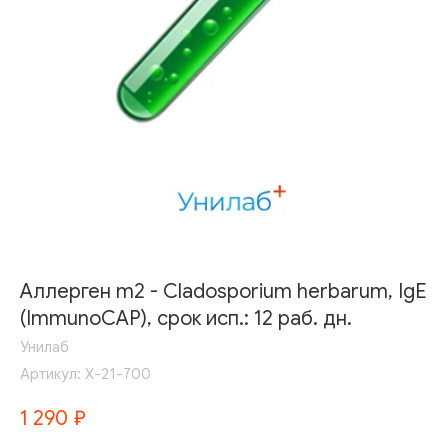
Аллерген m2 - Cladosporium herbarum, IgE
(ImmunoCAP), срок исп.: 12 раб. дн.
Унилаб
Артикул:
Х-21-700
1 290
₽