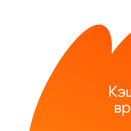
Кэ
вр