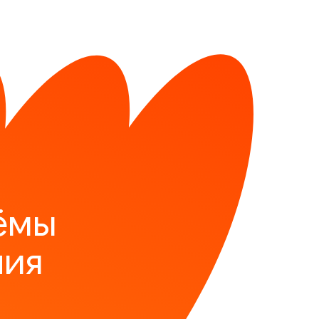
ёмы
ния