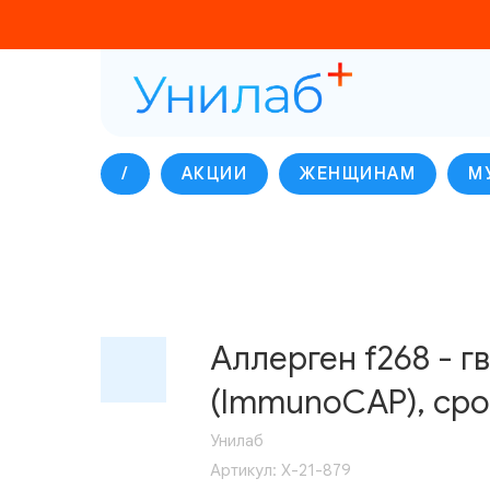
/
АКЦИИ
ЖЕНЩИНАМ
М
Аллерген f268 - гв
(ImmunoCAP), срок
Унилаб
Артикул:
Х-21-879