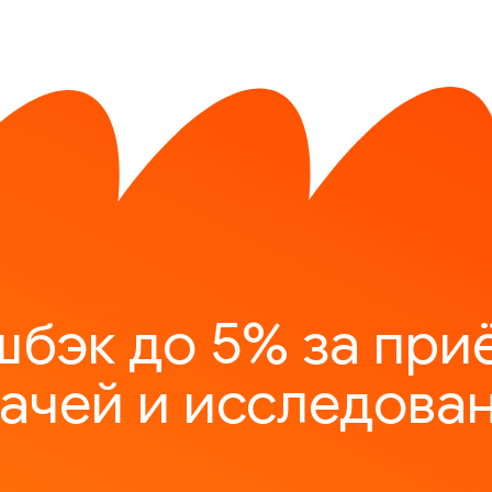
шбэк до 5% за при
ачей и исследова