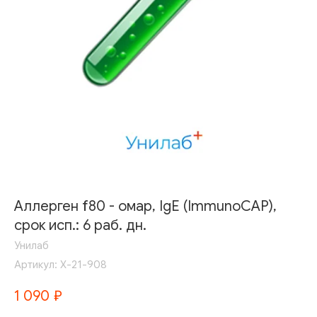
Аллерген f80 - омар, IgE (ImmunoCAP),
срок исп.: 6 раб. дн.
Унилаб
Артикул:
Х-21-908
1 090
₽