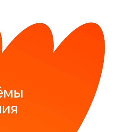
ёмы
ния