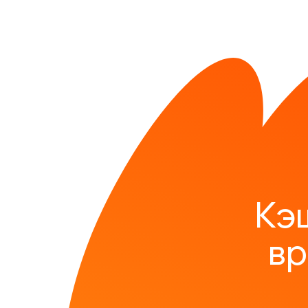
Кэ
вр