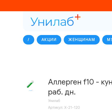
/
АКЦИИ
ЖЕНЩИНАМ
М
Аллерген f10 - кун
раб. дн.
Унилаб
Артикул:
Х-21-120