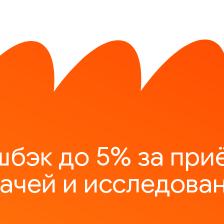
шбэк до 5% за при
ачей и исследова