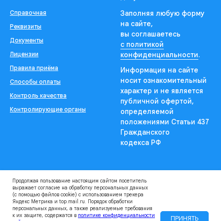
Справочная
Заполняя любую форму
на сайте,
Реквизиты
вы соглашаетесь
Документы
с политикой
Лицензии
конфиденциальности
.
Правила приёма
Информация на сайте
носит ознакомительный
Способы оплаты
характер и не является
Контроль качества
публичной офертой,
Контролирующие органы
определяемой
положениями Статьи 437
Гражданского
кодекса РФ
Продолжая пользование настоящим сайтом посетитель
выражает согласие на обработку персональных данных
(с помощью файлов cookie) с использованием трекера
Яндекс Метрика и top.mail.ru. Порядок обработки
персональных данных, а также реализуемые требования
Александр Шустов
к их защите, содержатся в
политике конфиденциальности
ПРИНЯТЬ