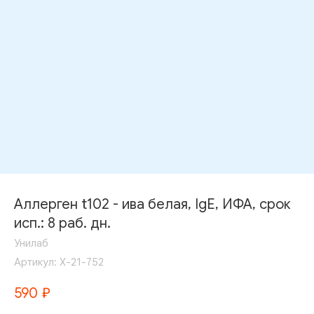
Аллерген t102 - ива белая, IgE, ИФА, срок
исп.: 8 раб. дн.
Унилаб
Артикул:
Х-21-752
590
₽