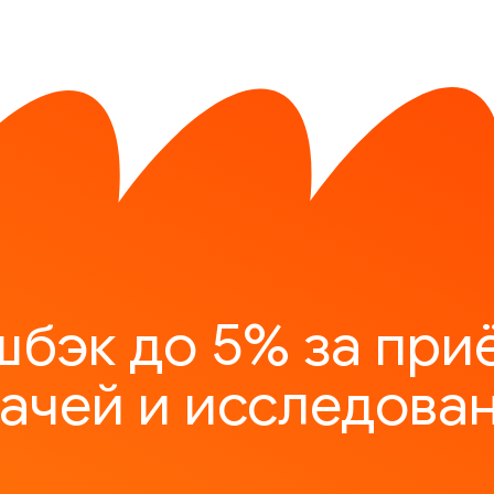
шбэк до 5% за при
ачей и исследова