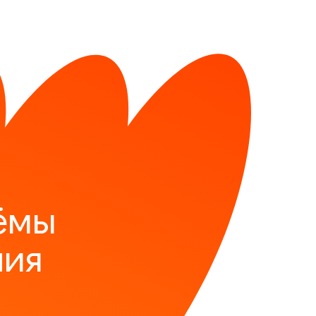
ёмы
ния