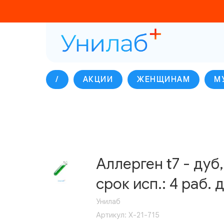
/
АКЦИИ
ЖЕНЩИНАМ
М
Аллерген t7 - дуб
срок исп.: 4 раб. д
Унилаб
Артикул:
Х-21-715