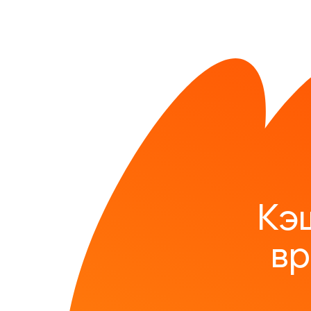
Кэ
вр