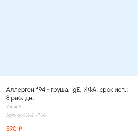
Аллерген f94 - груша, IgE, ИФА, срок исп.:
8 раб. дн.
Унилаб
Артикул:
Х-21-766
590
₽