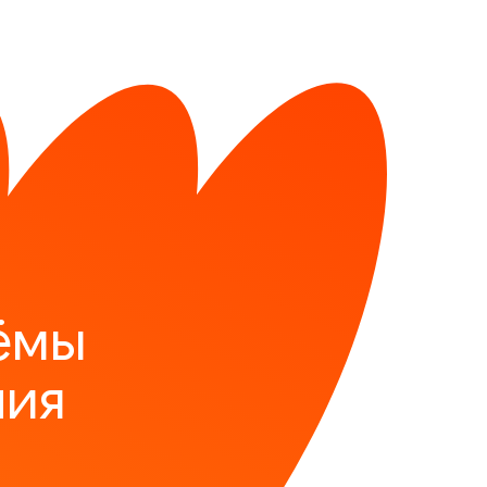
ёмы
ния