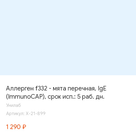
Аллерген f332 - мята перечная, IgE
(ImmunoCAP), срок исп.: 5 раб. дн.
Унилаб
Артикул:
Х-21-899
1 290
₽