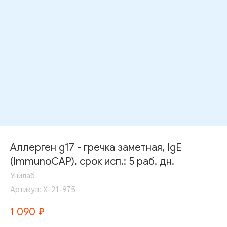
Аллерген g17 - гречка заметная, IgE
(ImmunoCAP), срок исп.: 5 раб. дн.
Унилаб
Артикул:
Х-21-975
1 090
₽