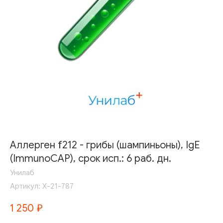
Аллерген f212 - грибы (шампиньоны), IgE
(ImmunoCAP), срок исп.: 6 раб. дн.
Унилаб
Артикул:
Х-21-787
1 250
₽