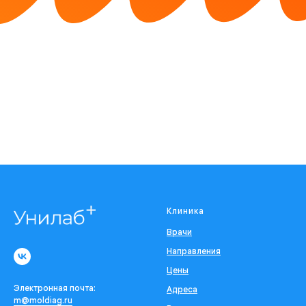
Клиника
Врачи
Направления
Цены
Электронная почта:
Адреса
m@moldiag.ru