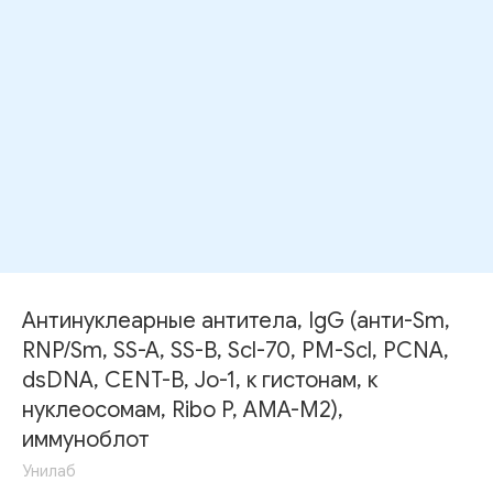
Антинуклеарные антитела, IgG (анти-Sm,
RNP/Sm, SS-A, SS-B, Scl-70, PM-Scl, PCNA,
dsDNA, CENT-B, Jo-1, к гистонам, к
нуклеосомам, Ribo P, AMA-M2),
иммуноблот
Унилаб